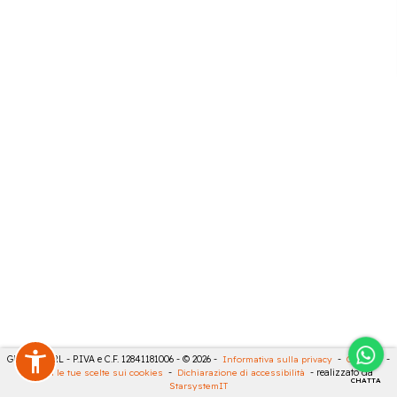
GECO 14 SRL - P.IVA e C.F. 12841181006 - © 2026 -
Informativa sulla privacy
-
Cookies
-
Rivedi le tue scelte sui cookies
-
Dichiarazione di accessibilità
- realizzato da
CHATTA
StarsystemIT