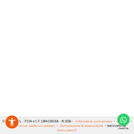
GECO 14 SRL - P.IVA e C.F. 12841181006 - © 2026 -
Informativa sulla privacy
-
Cookies
-
Rivedi le tue scelte sui cookies
-
Dichiarazione di accessibilità
- realizzato da
CHATTA
StarsystemIT