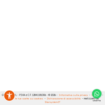
GECO 14 SRL - P.IVA e C.F. 12841181006 - © 2026 -
Informativa sulla privacy
-
Cookies
-
Rivedi le tue scelte sui cookies
-
Dichiarazione di accessibilità
- realizzato da
CHATTA
StarsystemIT