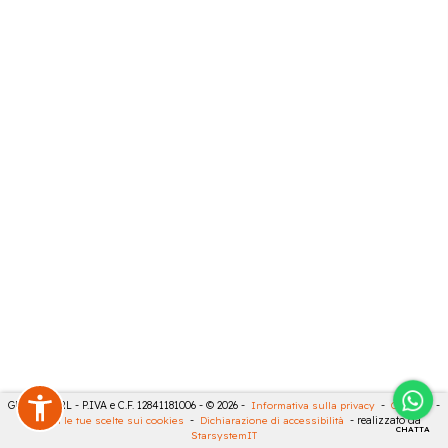
GECO 14 SRL - P.IVA e C.F. 12841181006 - © 2026 -
Informativa sulla privacy
-
Cookies
-
Rivedi le tue scelte sui cookies
-
Dichiarazione di accessibilità
- realizzato da
CHATTA
StarsystemIT