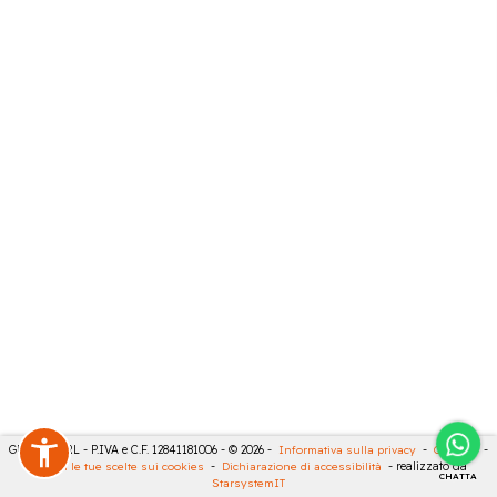
GECO 14 SRL - P.IVA e C.F. 12841181006 - © 2026 -
Informativa sulla privacy
-
Cookies
-
Rivedi le tue scelte sui cookies
-
Dichiarazione di accessibilità
- realizzato da
CHATTA
StarsystemIT