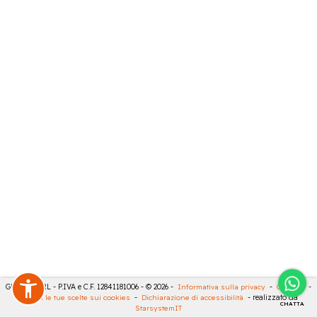
GECO 14 SRL - P.IVA e C.F. 12841181006 - © 2026 -
Informativa sulla privacy
-
Cookies
-
Rivedi le tue scelte sui cookies
-
Dichiarazione di accessibilità
- realizzato da
CHATTA
StarsystemIT