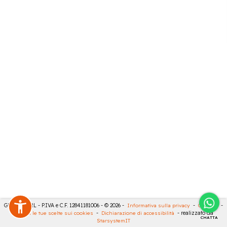
GECO 14 SRL - P.IVA e C.F. 12841181006 - © 2026 -
Informativa sulla privacy
-
Cookies
-
Rivedi le tue scelte sui cookies
-
Dichiarazione di accessibilità
- realizzato da
CHATTA
StarsystemIT