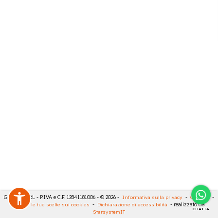
GECO 14 SRL - P.IVA e C.F. 12841181006 - © 2026 -
Informativa sulla privacy
-
Cookies
-
Rivedi le tue scelte sui cookies
-
Dichiarazione di accessibilità
- realizzato da
CHATTA
StarsystemIT