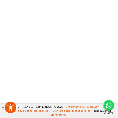
GECO 14 SRL - P.IVA e C.F. 12841181006 - © 2026 -
Informativa sulla privacy
-
Cookies
-
Rivedi le tue scelte sui cookies
-
Dichiarazione di accessibilità
- realizzato da
CHATTA
StarsystemIT