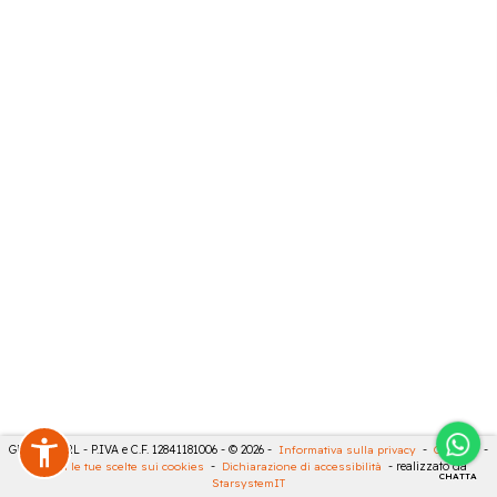
GECO 14 SRL - P.IVA e C.F. 12841181006 - © 2026 -
Informativa sulla privacy
-
Cookies
-
Rivedi le tue scelte sui cookies
-
Dichiarazione di accessibilità
- realizzato da
CHATTA
StarsystemIT