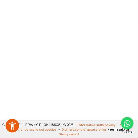
GECO 14 SRL - P.IVA e C.F. 12841181006 - © 2026 -
Informativa sulla privacy
-
Cookies
-
Rivedi le tue scelte sui cookies
-
Dichiarazione di accessibilità
- realizzato da
CHATTA
StarsystemIT