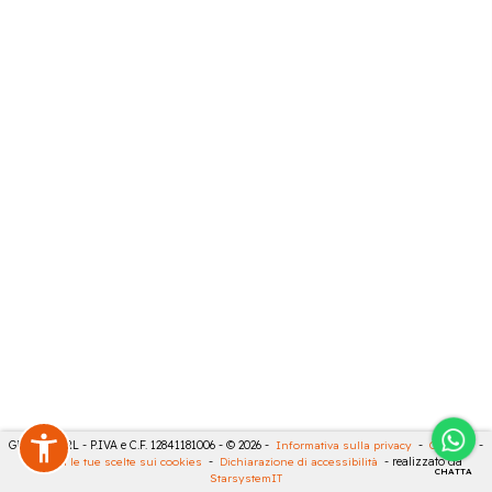
GECO 14 SRL - P.IVA e C.F. 12841181006 - © 2026 -
Informativa sulla privacy
-
Cookies
-
Rivedi le tue scelte sui cookies
-
Dichiarazione di accessibilità
- realizzato da
CHATTA
StarsystemIT