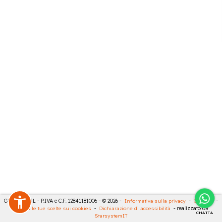
GECO 14 SRL - P.IVA e C.F. 12841181006 - © 2026 -
Informativa sulla privacy
-
Cookies
-
Rivedi le tue scelte sui cookies
-
Dichiarazione di accessibilità
- realizzato da
CHATTA
StarsystemIT