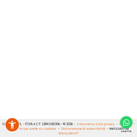
GECO 14 SRL - P.IVA e C.F. 12841181006 - © 2026 -
Informativa sulla privacy
-
Cookies
-
Rivedi le tue scelte sui cookies
-
Dichiarazione di accessibilità
- realizzato da
CHATTA
StarsystemIT