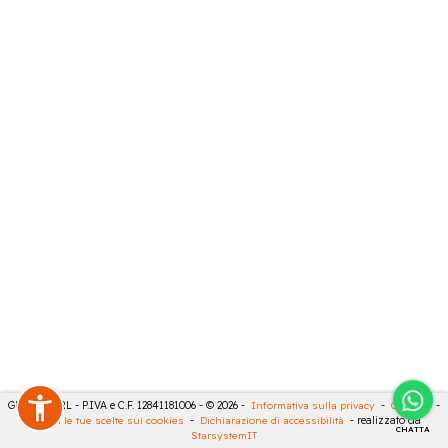
GECO 14 SRL - P.IVA e C.F. 12841181006 - © 2026 -
Informativa sulla privacy
-
Cookies
-
Rivedi le tue scelte sui cookies
-
Dichiarazione di accessibilità
- realizzato da
CHATTA
StarsystemIT