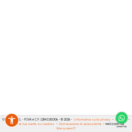
GECO 14 SRL - P.IVA e C.F. 12841181006 - © 2026 -
Informativa sulla privacy
-
Cookies
-
Rivedi le tue scelte sui cookies
-
Dichiarazione di accessibilità
- realizzato da
CHATTA
StarsystemIT