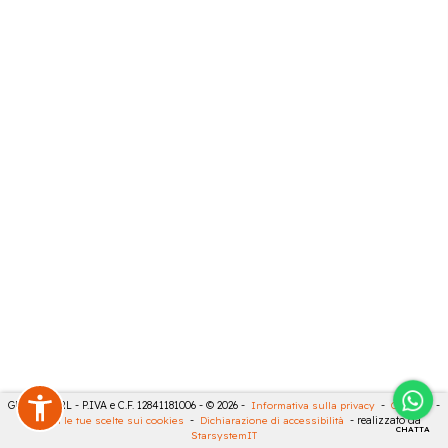
GECO 14 SRL - P.IVA e C.F. 12841181006 - © 2026 -
Informativa sulla privacy
-
Cookies
-
Rivedi le tue scelte sui cookies
-
Dichiarazione di accessibilità
- realizzato da
CHATTA
StarsystemIT