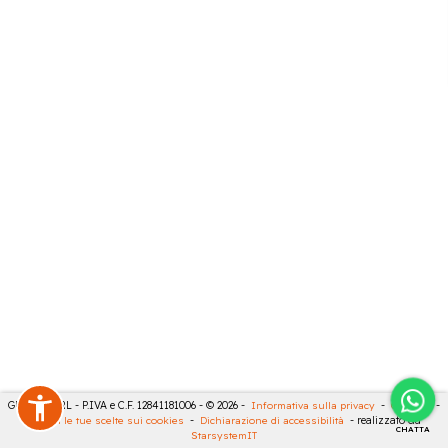
GECO 14 SRL - P.IVA e C.F. 12841181006 - © 2026 -
Informativa sulla privacy
-
Cookies
-
Rivedi le tue scelte sui cookies
-
Dichiarazione di accessibilità
- realizzato da
CHATTA
StarsystemIT