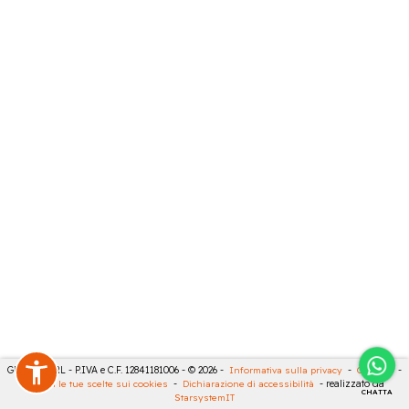
GECO 14 SRL - P.IVA e C.F. 12841181006 - © 2026 -
Informativa sulla privacy
-
Cookies
-
Rivedi le tue scelte sui cookies
-
Dichiarazione di accessibilità
- realizzato da
CHATTA
StarsystemIT