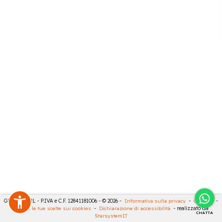
GECO 14 SRL - P.IVA e C.F. 12841181006 - © 2026 -
Informativa sulla privacy
-
Cookies
-
Rivedi le tue scelte sui cookies
-
Dichiarazione di accessibilità
- realizzato da
CHATTA
StarsystemIT