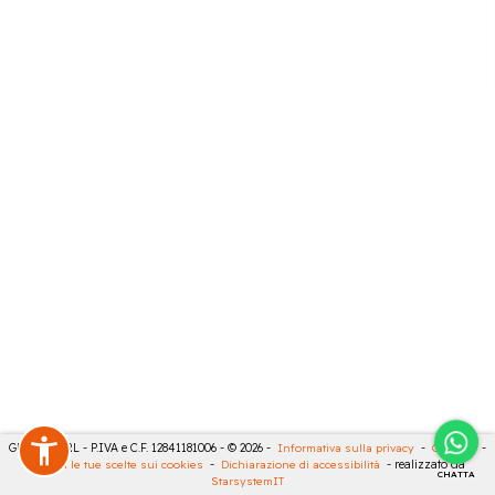
GECO 14 SRL - P.IVA e C.F. 12841181006 - © 2026 -
Informativa sulla privacy
-
Cookies
-
Rivedi le tue scelte sui cookies
-
Dichiarazione di accessibilità
- realizzato da
CHATTA
StarsystemIT