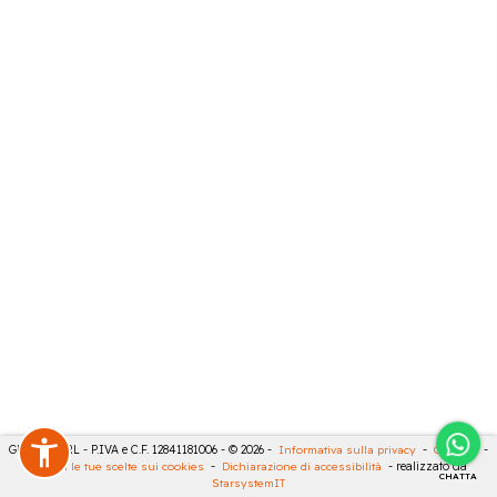
GECO 14 SRL - P.IVA e C.F. 12841181006 - © 2026 -
Informativa sulla privacy
-
Cookies
-
Rivedi le tue scelte sui cookies
-
Dichiarazione di accessibilità
- realizzato da
CHATTA
StarsystemIT