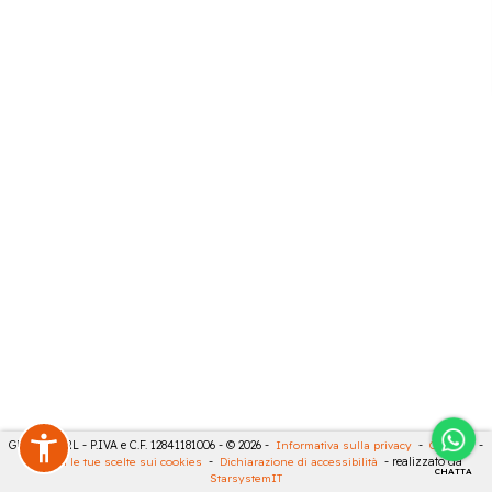
GECO 14 SRL - P.IVA e C.F. 12841181006 - © 2026 -
Informativa sulla privacy
-
Cookies
-
Rivedi le tue scelte sui cookies
-
Dichiarazione di accessibilità
- realizzato da
CHATTA
StarsystemIT