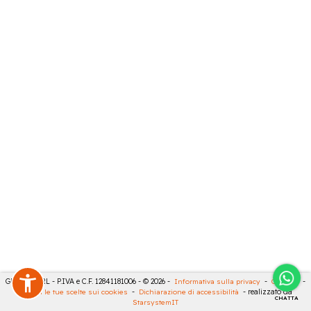
GECO 14 SRL - P.IVA e C.F. 12841181006 - © 2026 -
Informativa sulla privacy
-
Cookies
-
Rivedi le tue scelte sui cookies
-
Dichiarazione di accessibilità
- realizzato da
CHATTA
StarsystemIT