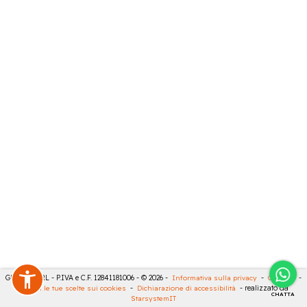
GECO 14 SRL - P.IVA e C.F. 12841181006 - © 2026 -
Informativa sulla privacy
-
Cookies
-
Rivedi le tue scelte sui cookies
-
Dichiarazione di accessibilità
- realizzato da
CHATTA
StarsystemIT