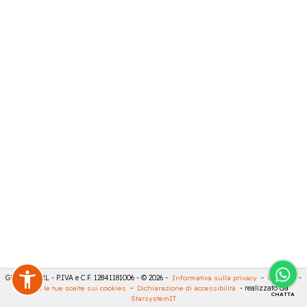
GECO 14 SRL - P.IVA e C.F. 12841181006 - © 2026 -
Informativa sulla privacy
-
Cookies
-
Rivedi le tue scelte sui cookies
-
Dichiarazione di accessibilità
- realizzato da
CHATTA
StarsystemIT