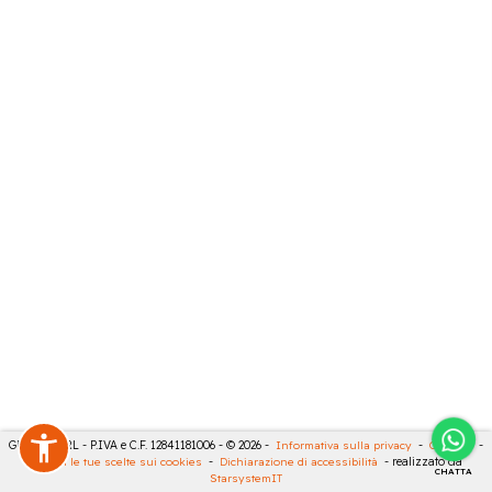
GECO 14 SRL - P.IVA e C.F. 12841181006 - © 2026 -
Informativa sulla privacy
-
Cookies
-
Rivedi le tue scelte sui cookies
-
Dichiarazione di accessibilità
- realizzato da
CHATTA
StarsystemIT