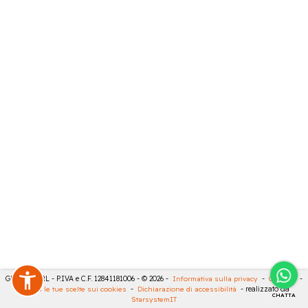
GECO 14 SRL - P.IVA e C.F. 12841181006 - © 2026 -
Informativa sulla privacy
-
Cookies
-
Rivedi le tue scelte sui cookies
-
Dichiarazione di accessibilità
- realizzato da
CHATTA
StarsystemIT