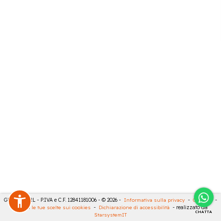
GECO 14 SRL - P.IVA e C.F. 12841181006 - © 2026 -
Informativa sulla privacy
-
Cookies
-
Rivedi le tue scelte sui cookies
-
Dichiarazione di accessibilità
- realizzato da
CHATTA
StarsystemIT