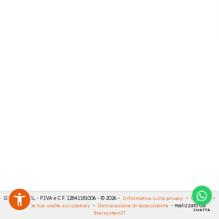
GECO 14 SRL - P.IVA e C.F. 12841181006 - © 2026 -
Informativa sulla privacy
-
Cookies
-
Rivedi le tue scelte sui cookies
-
Dichiarazione di accessibilità
- realizzato da
CHATTA
StarsystemIT