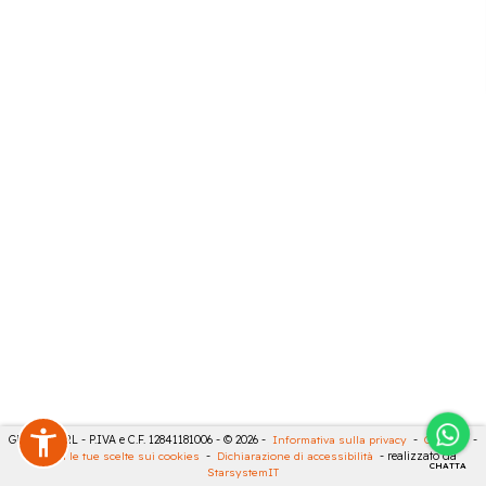
GECO 14 SRL - P.IVA e C.F. 12841181006 - © 2026 -
Informativa sulla privacy
-
Cookies
-
Rivedi le tue scelte sui cookies
-
Dichiarazione di accessibilità
- realizzato da
CHATTA
StarsystemIT