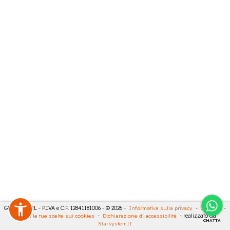
GECO 14 SRL - P.IVA e C.F. 12841181006 - © 2026 -
Informativa sulla privacy
-
Cookies
-
Rivedi le tue scelte sui cookies
-
Dichiarazione di accessibilità
- realizzato da
CHATTA
StarsystemIT