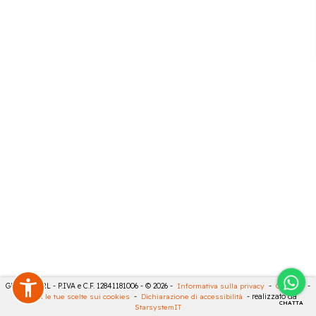
GECO 14 SRL - P.IVA e C.F. 12841181006 - © 2026 -
Informativa sulla privacy
-
Cookies
-
Rivedi le tue scelte sui cookies
-
Dichiarazione di accessibilità
- realizzato da
CHATTA
StarsystemIT