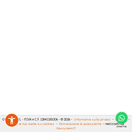
GECO 14 SRL - P.IVA e C.F. 12841181006 - © 2026 -
Informativa sulla privacy
-
Cookies
-
Rivedi le tue scelte sui cookies
-
Dichiarazione di accessibilità
- realizzato da
CHATTA
StarsystemIT