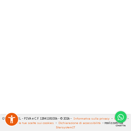
GECO 14 SRL - P.IVA e C.F. 12841181006 - © 2026 -
Informativa sulla privacy
-
Cookies
-
Rivedi le tue scelte sui cookies
-
Dichiarazione di accessibilità
- realizzato da
CHATTA
StarsystemIT