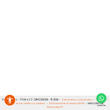
GECO 14 SRL - P.IVA e C.F. 12841181006 - © 2026 -
Informativa sulla privacy
-
Cookies
-
Rivedi le tue scelte sui cookies
-
Dichiarazione di accessibilità
- realizzato da
CHATTA
StarsystemIT