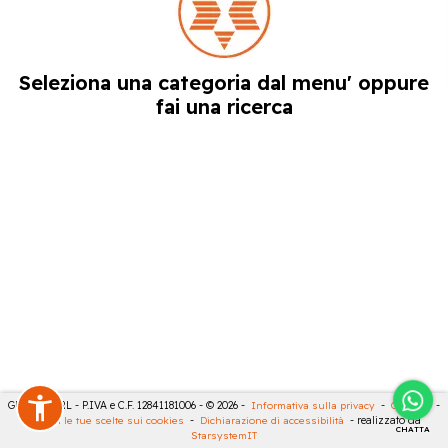
Seleziona una categoria dal menu' oppure
fai una ricerca
GECO 14 SRL - P.IVA e C.F. 12841181006 - © 2026 -
Informativa sulla privacy
-
Cookies
-
Rivedi le tue scelte sui cookies
-
Dichiarazione di accessibilità
- realizzato da
CHATTA
StarsystemIT